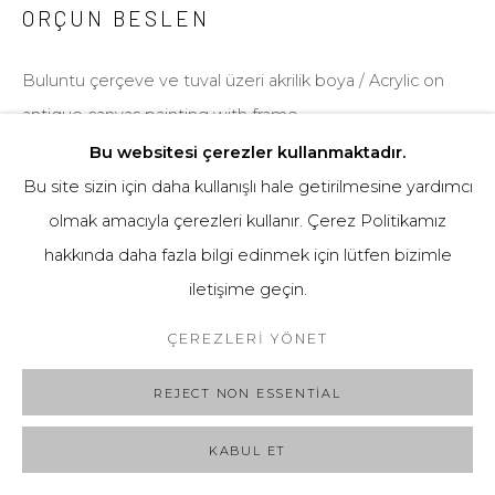
ORÇUN BESLEN
Buluntu çerçeve ve tuval üzeri akrilik boya / Acrylic on
antique canvas painting with frame
90 x 70 cm
Bu websitesi çerezler kullanmaktadır.
Bu site sizin için daha kullanışlı hale getirilmesine yardımcı
olmak amacıyla çerezleri kullanır. Çerez Politikamız
BILGI AL
hakkında daha fazla bilgi edinmek için lütfen bizimle
iletişime geçin.
GÖRSELLEŞTIRME
ÇEREZLERI YÖNET
DUVARDA GÖR
AR ILE GÖR
REJECT NON ESSENTIAL
KABUL ET
PAYLAŞ