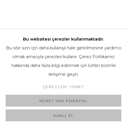
Bu websitesi çerezler kullanmaktadır.
Bu site sizin için daha kullanışlı hale getirilmesine yardımcı
olmak amacıyla çerezleri kullanır. Çerez Politikamız
hakkında daha fazla bilgi edinmek için lütfen bizimle
KALENDER ATAKUL
iletişime geçin.
ÇEREZLERI YÖNET
Kağıt üzeri karışık teknik / Mixed technique on paper
60 x 90 cm
REJECT NON ESSENTIAL
KABUL ET
BILGI AL